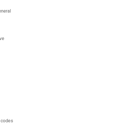
eneral
ive
t codes