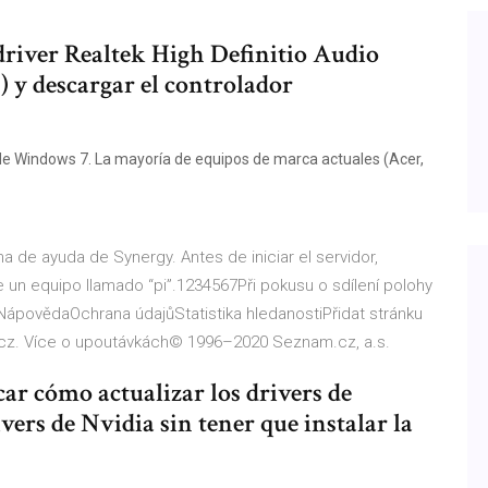
driver Realtek High Definitio Audio
) y descargar el controlador
 de Windows 7. La mayoría de equipos de marca actuales (Acer,
na de ayuda de Synergy. Antes de iniciar el servidor,
 un equipo llamado “pi”.1234567Při pokusu o sdílení polohy
ápovědaOchrana údajůStatistika hledanostiPřidat stránku
.cz. Více o upoutávkách© 1996–2020 Seznam.cz, a.s.
ar cómo actualizar los drivers de
ers de Nvidia sin tener que instalar la