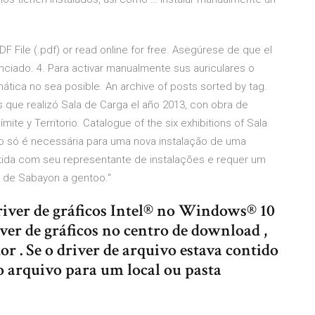
PDF File (.pdf) or read online for free. Asegúrese de que el
nciado. 4. Para activar manualmente sus auriculares o
ática no sea posible. An archive of posts sorted by tag.
 que realizó Sala de Carga el año 2013, con obra de
ímite y Territorio. Catalogue of the six exhibitions of Sala
o só é necessária para uma nova instalação de uma
tida com seu representante de instalações e requer um
 de Sabayon a gentoo."
iver de gráficos Intel® no Windows® 10
iver de gráficos no centro de download ,
r . Se o driver de arquivo estava contido
 arquivo para um local ou pasta