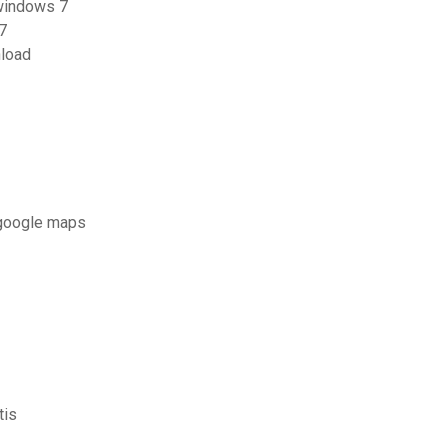
 windows 7
7
nload
e google maps
tis