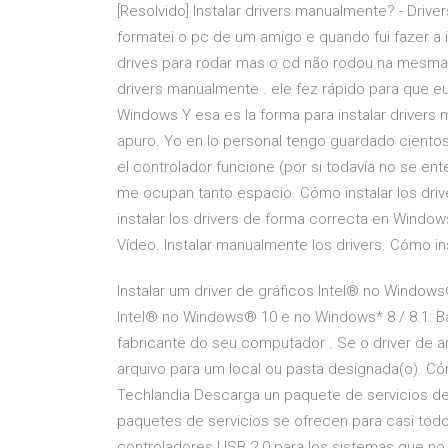
[Resolvido] Instalar drivers manualmente? - Driver
formatei o pc de um amigo e quando fui fazer a i
drives para rodar mas o cd não rodou na mesma
drivers manualmente . ele fez rápido para que e
Windows Y esa es la forma para instalar driver
apuro. Yo en lo personal tengo guardado cientos
el controlador funcione (por si todavía no se en
me ocupan tanto espacio. Cómo instalar los dri
instalar los drivers de forma correcta en Window
Vídeo. Instalar manualmente los drivers. Cómo i
Instalar um driver de gráficos Intel® no Window
Intel® no Windows® 10 e no Windows* 8 / 8.1: Ba
fabricante do seu computador . Se o driver de 
arquivo para um local ou pasta designada(o). Có
Techlandia Descarga un paquete de servicios de
paquetes de servicios se ofrecen para casi tod
controladores USB 2.0 para los sistemas que no 