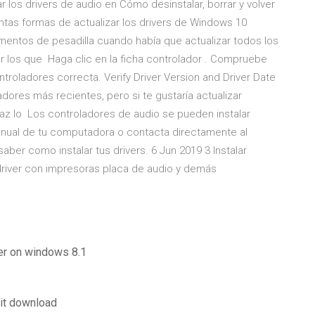
los drivers de audio en Cómo desinstalar, borrar y volver
intas formas de actualizar los drivers de Windows 10
entos de pesadilla cuando había que actualizar todos los
 los que Haga clic en la ficha controlador . Compruebe
roladores correcta. Verify Driver Version and Driver Date
ores más recientes, pero si te gustaría actualizar
haz lo Los controladores de audio se pueden instalar
anual de tu computadora o contacta directamente al
saber como instalar tus drivers. 6 Jun 2019 3 Instalar
driver con impresoras placa de audio y demás
r on windows 8.1
bit download