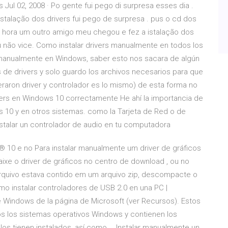
s Jul 02, 2008 · Po gente fui pego di surpresa esses dia .
stalação dos drivers fui pego de surpresa . pus o cd dos
 hora um outro amigo meu chegou e fez a istalação dos
u não vice. Como instalar drivers manualmente en todos los
s manualmente en Windows, saber esto nos sacara de algún
 de drivers y solo guardo los archivos necesarios para que
teraron driver y controlador es lo mismo) de esta forma no
vers en Windows 10 correctamente He ahí la importancia de
s 10 y en otros sistemas. como la Tarjeta de Red o de
nstalar un controlador de audio en tu computadora
s® 10 e no Para instalar manualmente um driver de gráficos
ixe o driver de gráficos no centro de download , ou no
arquivo estava contido em um arquivo zip, descompacte o
mo instalar controladores de USB 2.0 en una PC |
 Windows de la página de Microsoft (ver Recursos). Estos
os los sistemas operativos Windows y contienen los
los tienen instalados, así como … Instalar manualmente un